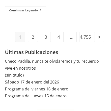
Checo
Continuar Leyendo
Padilla,
Nunca
Te
Olvidaremos
Y
Tu
Recuerdo
1
2
3
4
…
4.755
Ir a la 
Vive
En
Nosotros
Últimas Publicaciones
Checo Padilla, nunca te olvidaremos y tu recuerdo
vive en nosotros
(sin título)
Sábado 17 de enero del 2026
Programa del viernes 16 de enero
Programa del jueves 15 de enero