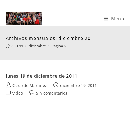
Saltar
al
contenido
Menú
Archivos mensuales: diciembre 2011
>
2011
>
diciembre
>
Página 6
lunes 19 de diciembre de 2011
Autor
Publicación
Gerardo Martinez
diciembre 19, 2011
de
de
Categoría
Comentarios
video
Sin comentarios
la
la
de
de
entrada:
entrada:
la
la
entrada:
entrada: