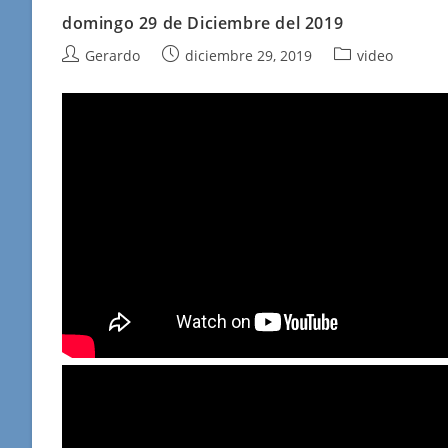
domingo 29 de Diciembre del 2019
Autor
Publicación
Categoría
Gerardo
diciembre 29, 2019
video
de
de
de
la
la
la
entrada:
entrada:
entrada: