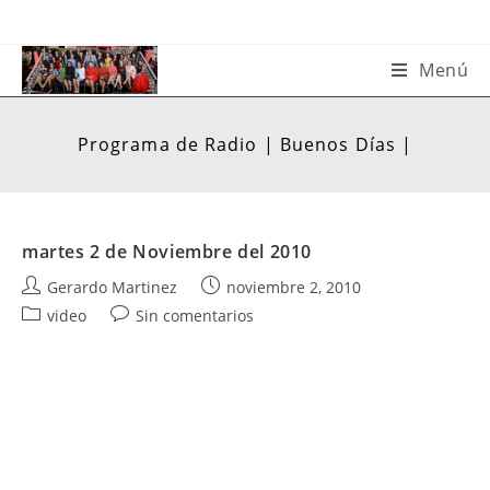
Saltar
al
contenido
Menú
Programa de Radio | Buenos Días |
martes 2 de Noviembre del 2010
Autor
Publicación
Gerardo Martinez
noviembre 2, 2010
de
de
Categoría
Comentarios
video
Sin comentarios
la
la
de
de
entrada:
entrada:
la
la
entrada:
entrada: