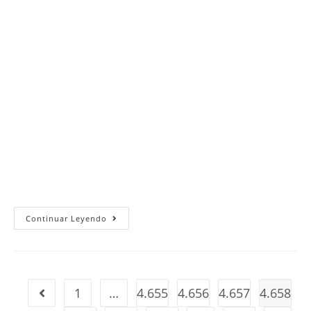
Martes
Continuar Leyendo
2
De
Noviembre
Del
2010
1
…
4.655
4.656
4.657
4.658
Ir a la página anterior