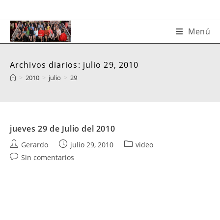
Saltar
al
contenido
Menú
Archivos diarios: julio 29, 2010
>
2010
>
julio
>
29
jueves 29 de Julio del 2010
Autor
Publicación
Categoría
Gerardo
julio 29, 2010
video
de
de
de
Comentarios
Sin comentarios
la
la
la
de
entrada:
entrada:
entrada:
la
entrada: