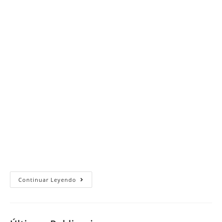
Jueves
Continuar Leyendo
29
De
Julio
Del
2010