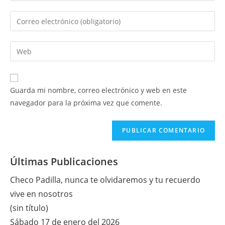
nombre
Introduce
o
tu
nombre
dirección
Introduce
de
de
la
usuario
correo
URL
para
electrónico
de
comentar
Guarda mi nombre, correo electrónico y web en este
para
tu
navegador para la próxima vez que comente.
comentar
web
(opcional)
Últimas Publicaciones
Checo Padilla, nunca te olvidaremos y tu recuerdo
vive en nosotros
(sin título)
Sábado 17 de enero del 2026