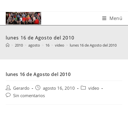
Saltar
al
contenido
Menú
lunes 16 de Agosto del 2010
>
2010
>
agosto
>
16
>
video
>
lunes 16 de Agosto del 2010
lunes 16 de Agosto del 2010
Autor
Publicación
Categoría
Gerardo
agosto 16, 2010
video
de
de
de
Comentarios
Sin comentarios
la
la
la
de
entrada:
entrada:
entrada:
la
entrada: