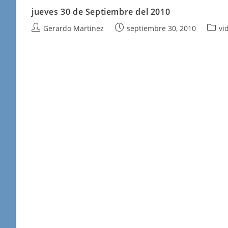
jueves 30 de Septiembre del 2010
Autor
Publicación
Categ
Gerardo Martinez
septiembre 30, 2010
vi
de
de
de
la
la
la
entrada:
entrada:
entra