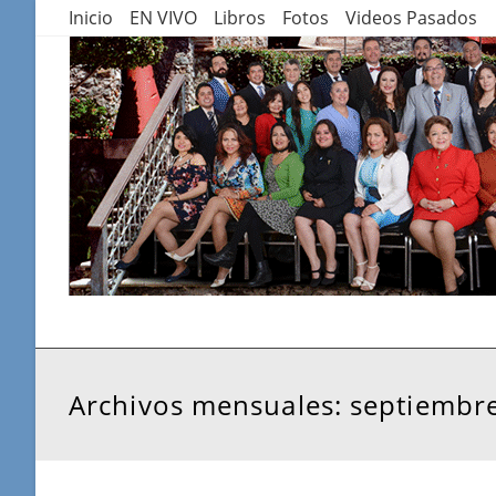
Saltar
Inicio
EN VIVO
Libros
Fotos
Videos Pasados
al
contenido
Archivos mensuales: septiembr