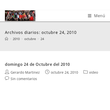
Saltar
al
contenido
Menú
Archivos diarios: octubre 24, 2010
>
2010
>
octubre
>
24
domingo 24 de Octubre del 2010
Autor
Publicación
Categoría
Gerardo Martinez
octubre 24, 2010
video
de
de
de
Comentarios
Sin comentarios
la
la
la
de
entrada:
entrada:
entrada:
la
entrada: