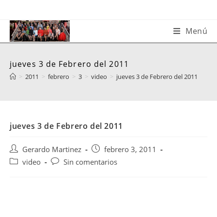
Saltar
al
contenido
Menú
jueves 3 de Febrero del 2011
>
2011
>
febrero
>
3
>
video
>
jueves 3 de Febrero del 2011
jueves 3 de Febrero del 2011
Autor
Publicación
Gerardo Martinez
febrero 3, 2011
de
de
Categoría
Comentarios
video
Sin comentarios
la
la
de
de
entrada:
entrada:
la
la
entrada:
entrada: