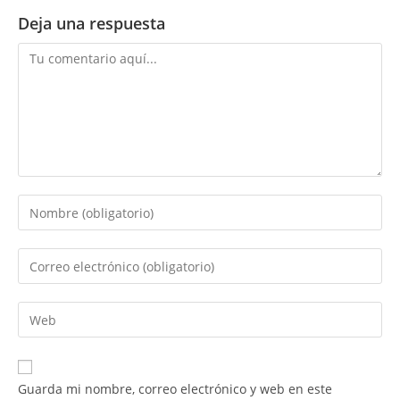
Deja una respuesta
Comentario
Introduce
tu
nombre
Introduce
o
tu
nombre
dirección
Introduce
de
de
la
usuario
correo
URL
para
electrónico
de
comentar
Guarda mi nombre, correo electrónico y web en este
para