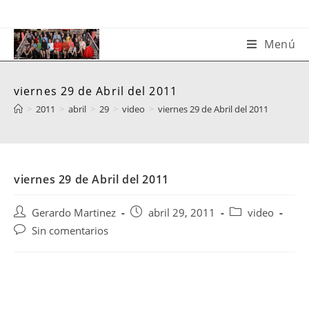
Saltar
al
contenido
Menú
viernes 29 de Abril del 2011
>
2011
>
abril
>
29
>
video
>
viernes 29 de Abril del 2011
viernes 29 de Abril del 2011
Autor
Publicación
Categoría
Gerardo Martinez
abril 29, 2011
video
de
de
de
Comentarios
Sin comentarios
la
la
la
de
entrada:
entrada:
entrada:
la
entrada: