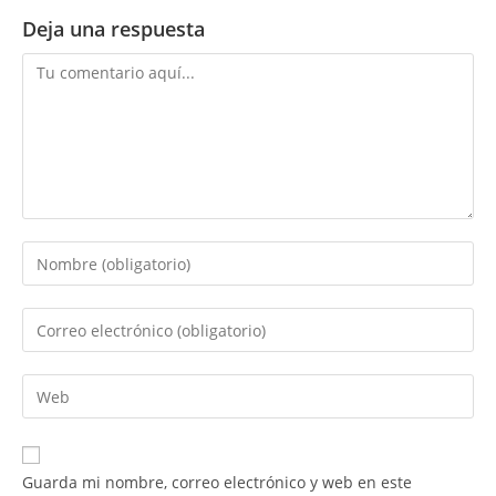
Deja una respuesta
Comentario
Introduce
tu
nombre
Introduce
o
tu
nombre
dirección
Introduce
de
de
la
usuario
correo
URL
para
electrónico
de
comentar
Guarda mi nombre, correo electrónico y web en este
para