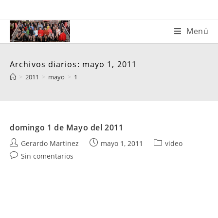
Saltar
al
contenido
Menú
Archivos diarios: mayo 1, 2011
>
2011
>
mayo
>
1
domingo 1 de Mayo del 2011
Autor
Publicación
Categoría
Gerardo Martinez
mayo 1, 2011
video
de
de
de
Comentarios
Sin comentarios
la
la
la
de
entrada:
entrada:
entrada:
la
entrada: