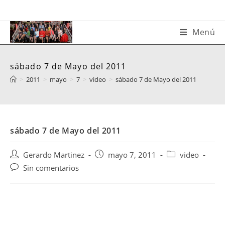
Saltar
al
contenido
Menú
sábado 7 de Mayo del 2011
>
2011
>
mayo
>
7
>
video
>
sábado 7 de Mayo del 2011
sábado 7 de Mayo del 2011
Autor
Publicación
Categoría
Gerardo Martinez
mayo 7, 2011
video
de
de
de
Comentarios
Sin comentarios
la
la
la
de
entrada:
entrada:
entrada:
la
entrada: