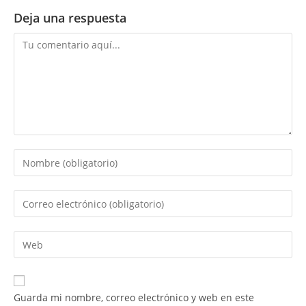
Deja una respuesta
Comentario
Introduce
tu
nombre
Introduce
o
tu
nombre
dirección
Introduce
de
de
la
usuario
correo
URL
para
electrónico
de
comentar
Guarda mi nombre, correo electrónico y web en este
para