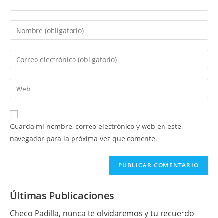
Introduce
tu
nombre
Introduce
o
tu
nombre
dirección
Introduce
de
de
la
usuario
correo
URL
para
electrónico
de
comentar
Guarda mi nombre, correo electrónico y web en este
para
tu
navegador para la próxima vez que comente.
comentar
web
(opcional)
Últimas Publicaciones
Checo Padilla, nunca te olvidaremos y tu recuerdo