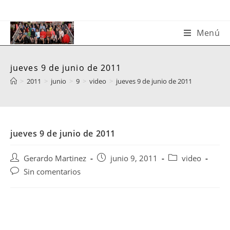
Saltar
al
contenido
Menú
jueves 9 de junio de 2011
>
2011
>
junio
>
9
>
video
>
jueves 9 de junio de 2011
jueves 9 de junio de 2011
Autor
Publicación
Categoría
Gerardo Martinez
junio 9, 2011
video
de
de
de
Comentarios
Sin comentarios
la
la
la
de
entrada:
entrada:
entrada:
la
entrada: