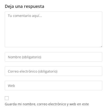
Deja una respuesta
Comentario
Introduce
tu
nombre
Introduce
o
tu
nombre
dirección
Introduce
de
de
la
usuario
correo
URL
para
electrónico
de
comentar
Guarda mi nombre, correo electrónico y web en este
para