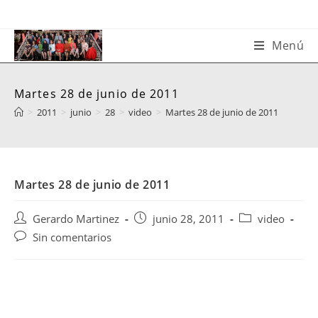
Saltar
al
contenido
Menú
Martes 28 de junio de 2011
>
2011
>
junio
>
28
>
video
>
Martes 28 de junio de 2011
Martes 28 de junio de 2011
Autor
Publicación
Categoría
Gerardo Martinez
junio 28, 2011
video
de
de
de
Comentarios
Sin comentarios
la
la
la
de
entrada:
entrada:
entrada:
la
entrada: