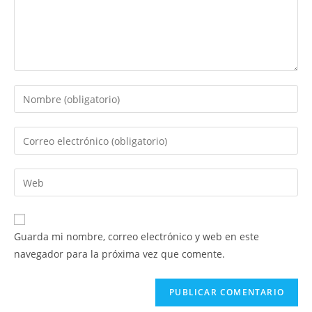
Introduce
tu
nombre
Introduce
o
tu
nombre
dirección
Introduce
de
de
la
usuario
correo
URL
para
electrónico
de
comentar
Guarda mi nombre, correo electrónico y web en este
para
tu
navegador para la próxima vez que comente.
comentar
web
(opcional)