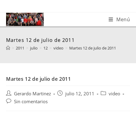
Saltar
al
contenido
Menú
Martes 12 de julio de 2011
>
2011
>
julio
>
12
>
video
>
Martes 12 de julio de 2011
Martes 12 de julio de 2011
Autor
Publicación
Categoría
Gerardo Martinez
julio 12, 2011
video
de
de
de
Comentarios
Sin comentarios
la
la
la
de
entrada:
entrada:
entrada:
la
entrada: