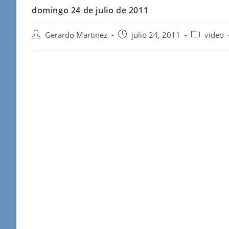
domingo 24 de julio de 2011
Autor
Publicación
Categoría
Gerardo Martinez
julio 24, 2011
video
de
de
de
la
la
la
entrada:
entrada:
entrada: