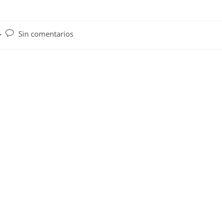
Comentarios
Sin comentarios
de
la
entrada: