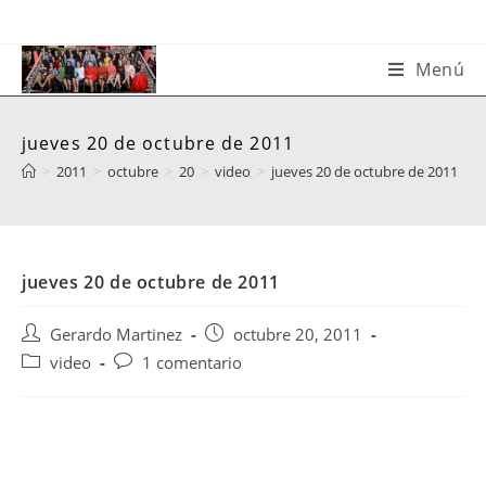
Saltar
al
contenido
Menú
jueves 20 de octubre de 2011
>
2011
>
octubre
>
20
>
video
>
jueves 20 de octubre de 2011
jueves 20 de octubre de 2011
Autor
Publicación
Gerardo Martinez
octubre 20, 2011
de
de
Categoría
Comentarios
video
1 comentario
la
la
de
de
entrada:
entrada:
la
la
entrada:
entrada: