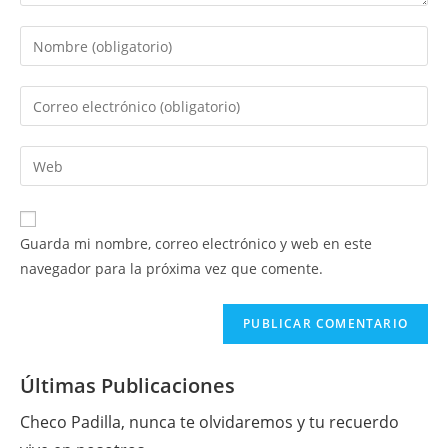
Introduce
tu
nombre
Introduce
o
tu
nombre
dirección
Introduce
de
de
la
usuario
correo
URL
para
electrónico
de
comentar
Guarda mi nombre, correo electrónico y web en este
para
tu
navegador para la próxima vez que comente.
comentar
web
(opcional)
Últimas Publicaciones
Checo Padilla, nunca te olvidaremos y tu recuerdo