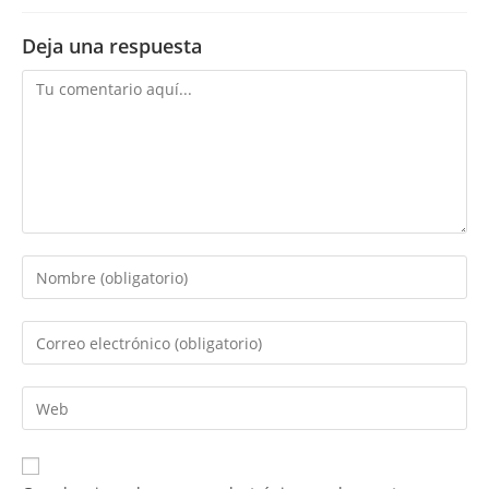
Deja una respuesta
Comentario
Introduce
tu
nombre
Introduce
o
tu
nombre
dirección
Introduce
de
de
la
usuario
correo
URL
para
electrónico
de
comentar