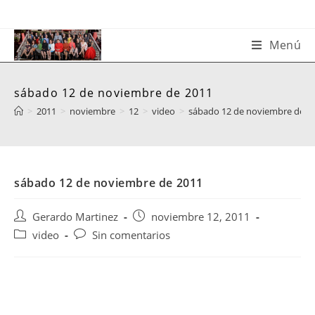
Saltar
al
contenido
Menú
sábado 12 de noviembre de 2011
>
2011
>
noviembre
>
12
>
video
>
sábado 12 de noviembre de 2
sábado 12 de noviembre de 2011
Autor
Publicación
Gerardo Martinez
noviembre 12, 2011
de
de
Categoría
Comentarios
video
Sin comentarios
la
la
de
de
entrada:
entrada:
la
la
entrada:
entrada: