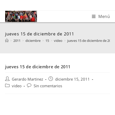
Saltar
al
contenido
Menú
jueves 15 de diciembre de 2011
>
2011
>
diciembre
>
15
>
video
>
jueves 15 de diciembre de 2011
jueves 15 de diciembre de 2011
Autor
Publicación
Gerardo Martinez
diciembre 15, 2011
de
de
Categoría
Comentarios
video
Sin comentarios
la
la
de
de
entrada:
entrada:
la
la
entrada:
entrada: