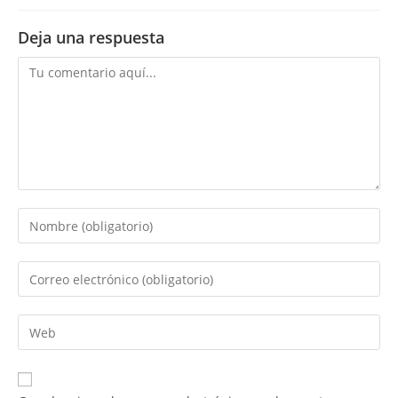
Deja una respuesta
Comentario
Introduce
tu
nombre
Introduce
o
tu
nombre
dirección
Introduce
de
de
la
usuario
correo
URL
para
electrónico
de
comentar