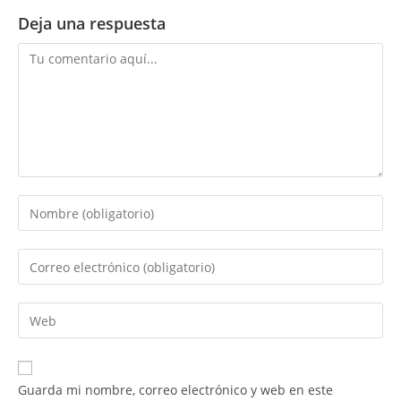
Deja una respuesta
Comentario
Introduce
tu
nombre
Introduce
o
tu
nombre
dirección
Introduce
de
de
la
usuario
correo
URL
para
electrónico
de
comentar
Guarda mi nombre, correo electrónico y web en este
para