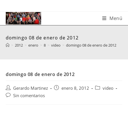
Saltar
al
contenido
Menú
domingo 08 de enero de 2012
>
2012
>
enero
>
8
>
video
>
domingo 08 de enero de 2012
domingo 08 de enero de 2012
Autor
Publicación
Categoría
Gerardo Martinez
enero 8, 2012
video
de
de
de
Comentarios
Sin comentarios
la
la
la
de
entrada:
entrada:
entrada:
la
entrada: