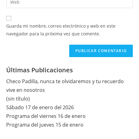
de
de
la
usuario
correo
URL
para
electrónico
de
comentar
Guarda mi nombre, correo electrónico y web en este
para
tu
navegador para la próxima vez que comente.
comentar
web
(opcional)
Últimas Publicaciones
Checo Padilla, nunca te olvidaremos y tu recuerdo
vive en nosotros
(sin título)
Sábado 17 de enero del 2026
Programa del viernes 16 de enero
Programa del jueves 15 de enero