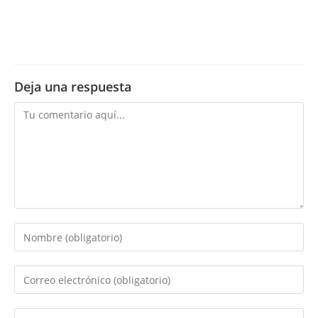
Deja una respuesta
Comentario
Introduce
tu
nombre
Introduce
o
tu
nombre
dirección
Introduce