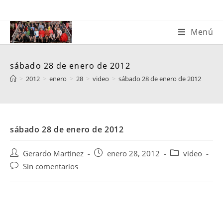
Saltar
al
contenido
Menú
sábado 28 de enero de 2012
>
2012
>
enero
>
28
>
video
>
sábado 28 de enero de 2012
sábado 28 de enero de 2012
Autor
Publicación
Categoría
Gerardo Martinez
enero 28, 2012
video
de
de
de
Comentarios
Sin comentarios
la
la
la
de
entrada:
entrada:
entrada:
la
entrada: