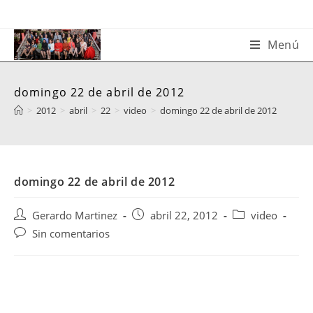
Saltar
al
contenido
Menú
domingo 22 de abril de 2012
>
2012
>
abril
>
22
>
video
>
domingo 22 de abril de 2012
domingo 22 de abril de 2012
Autor
Publicación
Categoría
Gerardo Martinez
abril 22, 2012
video
de
de
de
Comentarios
Sin comentarios
la
la
la
de
entrada:
entrada:
entrada:
la
entrada: