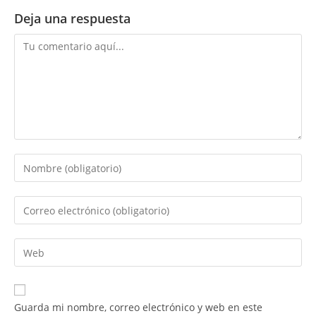
Deja una respuesta
Comentario
Introduce
tu
nombre
Introduce
o
tu
nombre
dirección
Introduce
de
de
la
usuario
correo
URL
para
electrónico
de
comentar
Guarda mi nombre, correo electrónico y web en este
para