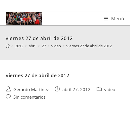
Saltar
al
contenido
Menú
viernes 27 de abril de 2012
>
2012
>
abril
>
27
>
video
>
viernes 27 de abril de 2012
viernes 27 de abril de 2012
Autor
Publicación
Categoría
Gerardo Martinez
abril 27, 2012
video
de
de
de
Comentarios
Sin comentarios
la
la
la
de
entrada:
entrada:
entrada:
la
entrada: