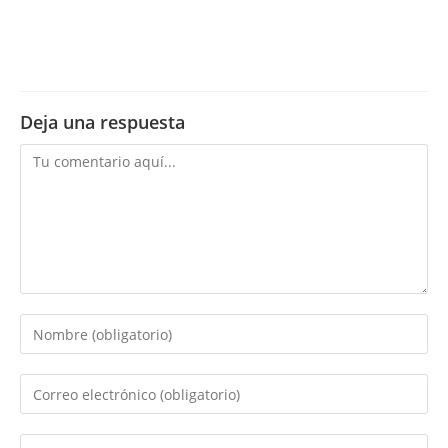
Deja una respuesta
Comentario
Introduce
tu
nombre
Introduce
o
tu
nombre
dirección
Introduce