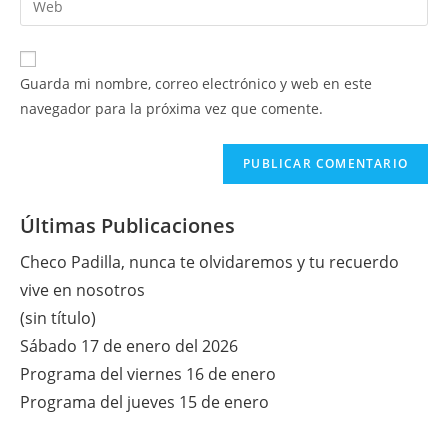
de
de
la
usuario
correo
URL
para
electrónico
de
comentar
Guarda mi nombre, correo electrónico y web en este
para
tu
navegador para la próxima vez que comente.
comentar
web
(opcional)
Últimas Publicaciones
Checo Padilla, nunca te olvidaremos y tu recuerdo
vive en nosotros
(sin título)
Sábado 17 de enero del 2026
Programa del viernes 16 de enero
Programa del jueves 15 de enero