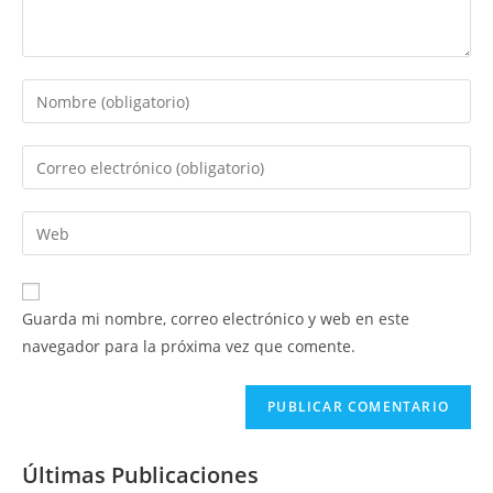
Introduce
tu
nombre
Introduce
o
tu
nombre
dirección
Introduce
de
de
la
usuario
correo
URL
para
electrónico
de
comentar
Guarda mi nombre, correo electrónico y web en este
para
tu
navegador para la próxima vez que comente.
comentar
web
(opcional)
Últimas Publicaciones