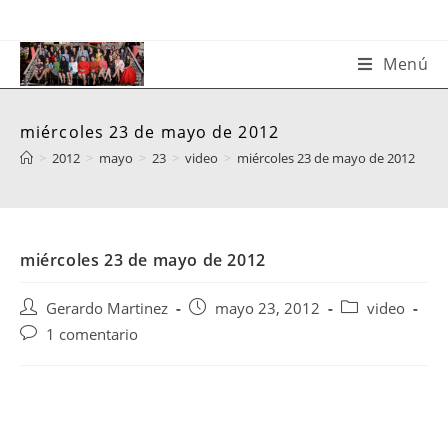
Saltar
al
contenido
Menú
miércoles 23 de mayo de 2012
>
2012
>
mayo
>
23
>
video
>
miércoles 23 de mayo de 2012
miércoles 23 de mayo de 2012
Autor
Publicación
Categoría
Gerardo Martinez
mayo 23, 2012
video
de
de
de
Comentarios
1 comentario
la
la
la
de
entrada:
entrada:
entrada:
la
entrada: