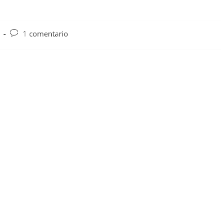
Comentarios
1 comentario
de
la
entrada: