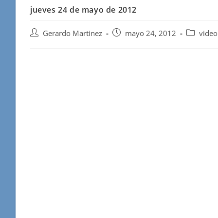
jueves 24 de mayo de 2012
Autor
Publicación
Categoría
Gerardo Martinez
mayo 24, 2012
video
de
de
de
la
la
la
entrada:
entrada:
entrada: