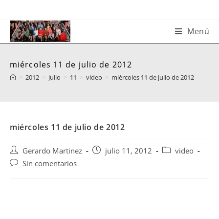
Saltar
al
contenido
Menú
miércoles 11 de julio de 2012
>
2012
>
julio
>
11
>
video
>
miércoles 11 de julio de 2012
miércoles 11 de julio de 2012
Autor
Publicación
Categoría
Gerardo Martinez
julio 11, 2012
video
de
de
de
Comentarios
Sin comentarios
la
la
la
de
entrada:
entrada:
entrada:
la
entrada: