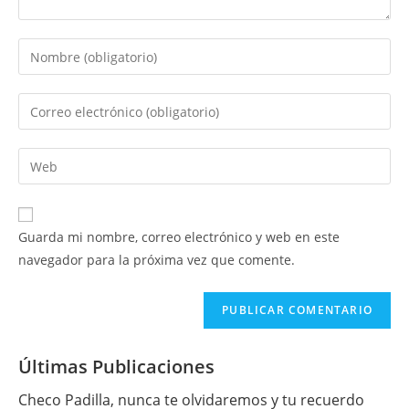
Introduce
tu
nombre
Introduce
o
tu
nombre
dirección
Introduce
de
de
la
usuario
correo
URL
para
electrónico
de
comentar
Guarda mi nombre, correo electrónico y web en este
para
tu
navegador para la próxima vez que comente.
comentar
web
(opcional)
Últimas Publicaciones
Checo Padilla, nunca te olvidaremos y tu recuerdo