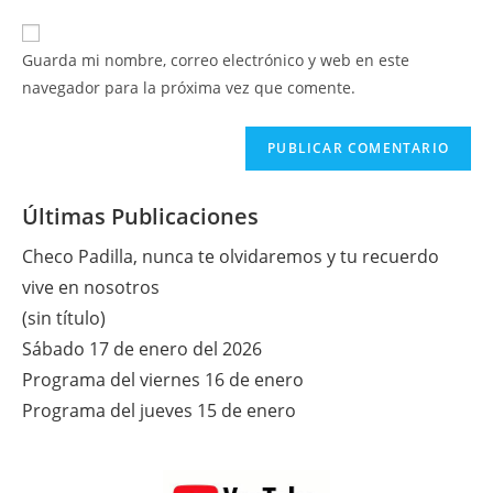
correo
URL
para
electrónico
de
comentar
Guarda mi nombre, correo electrónico y web en este
para
tu
navegador para la próxima vez que comente.
comentar
web
(opcional)
Últimas Publicaciones
Checo Padilla, nunca te olvidaremos y tu recuerdo
vive en nosotros
(sin título)
Sábado 17 de enero del 2026
Programa del viernes 16 de enero
Programa del jueves 15 de enero