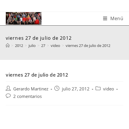
Saltar
al
contenido
Menú
viernes 27 de julio de 2012
>
2012
>
julio
>
27
>
video
>
viernes 27 de julio de 2012
viernes 27 de julio de 2012
Autor
Publicación
Categoría
Gerardo Martinez
julio 27, 2012
video
de
de
de
Comentarios
2 comentarios
la
la
la
de
entrada:
entrada:
entrada:
la
entrada: