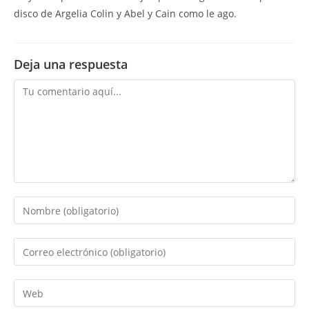
disco de Argelia Colin y Abel y Cain como le ago.
Deja una respuesta
Comentario
Introduce
tu
nombre
Introduce
o
tu
nombre
dirección
Introduce
de
de
la
usuario