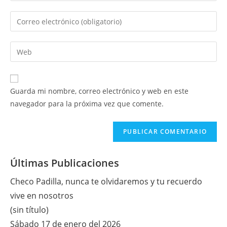
nombre
Introduce
o
tu
nombre
dirección
Introduce
de
de
la
usuario
correo
URL
para
electrónico
de
comentar
Guarda mi nombre, correo electrónico y web en este
para
tu
navegador para la próxima vez que comente.
comentar
web
(opcional)
Últimas Publicaciones
Checo Padilla, nunca te olvidaremos y tu recuerdo
vive en nosotros
(sin título)
Sábado 17 de enero del 2026