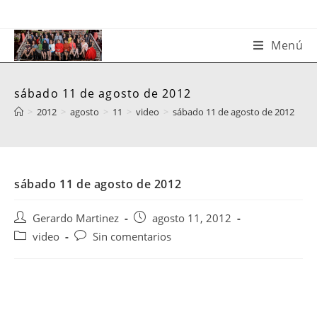
Saltar
al
contenido
Menú
sábado 11 de agosto de 2012
>
2012
>
agosto
>
11
>
video
>
sábado 11 de agosto de 2012
sábado 11 de agosto de 2012
Autor
Publicación
Gerardo Martinez
agosto 11, 2012
de
de
Categoría
Comentarios
video
Sin comentarios
la
la
de
de
entrada:
entrada:
la
la
entrada:
entrada: