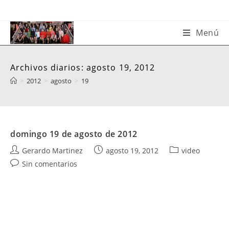
Saltar
al
contenido
Menú
Archivos diarios: agosto 19, 2012
>
2012
>
agosto
>
19
domingo 19 de agosto de 2012
Autor
Publicación
Categoría
Gerardo Martinez
agosto 19, 2012
video
de
de
de
Comentarios
Sin comentarios
la
la
la
de
entrada:
entrada:
entrada:
la
entrada: