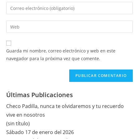
nombre
Introduce
o
tu
nombre
dirección
Introduce
de
de
la
usuario
correo
URL
para
electrónico
de
comentar
Guarda mi nombre, correo electrónico y web en este
para
tu
navegador para la próxima vez que comente.
comentar
web
(opcional)
Últimas Publicaciones
Checo Padilla, nunca te olvidaremos y tu recuerdo
vive en nosotros
(sin título)
Sábado 17 de enero del 2026