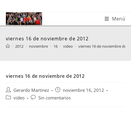
Saltar
al
contenido
Menú
viernes 16 de noviembre de 2012
>
2012
>
noviembre
>
16
>
video
>
viernes 16 de noviembre de 2
viernes 16 de noviembre de 2012
Autor
Publicación
Gerardo Martinez
noviembre 16, 2012
de
de
Categoría
Comentarios
video
Sin comentarios
la
la
de
de
entrada:
entrada:
la
la
entrada:
entrada: