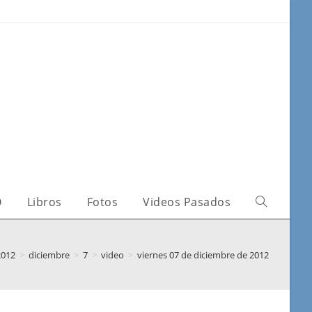
O
Libros
Fotos
Videos Pasados
2012
>
diciembre
>
7
>
video
>
viernes 07 de diciembre de 2012