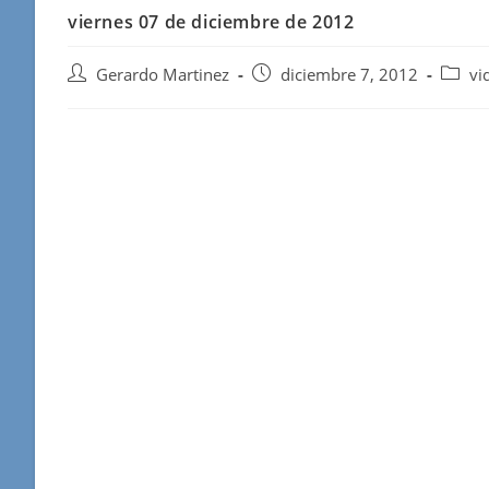
viernes 07 de diciembre de 2012
Autor
Publicación
Catego
Gerardo Martinez
diciembre 7, 2012
vi
de
de
de
la
la
la
entrada:
entrada:
entrad