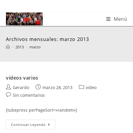
Saltar
al
contenido
Menú
Archivos mensuales: marzo 2013
>
2013
>
marzo
videos varios
Autor
Publicación
Categoría
Gerardo
marzo 28, 2013
video
de
de
de
Comentarios
Sin comentarios
la
la
la
de
entrada:
entrada:
entrada:
la
[tubepress perPageSort=»random»]
entrada:
Videos
Continuar Leyendo
Varios