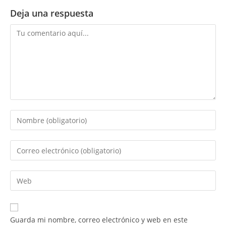
Deja una respuesta
Comentario
Introduce
tu
nombre
Introduce
o
tu
nombre
dirección
Introduce
de
de
la
usuario
correo
URL
para
electrónico
de
comentar
Guarda mi nombre, correo electrónico y web en este
para