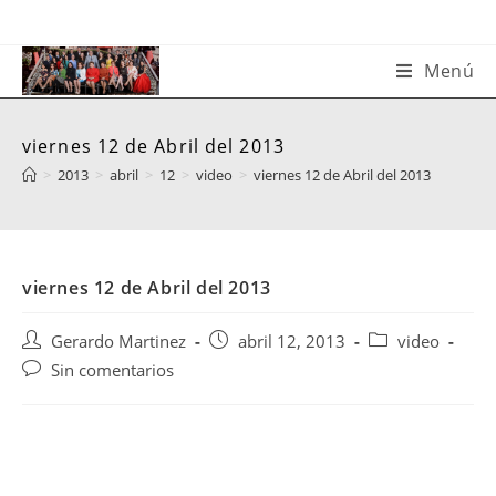
Saltar
al
contenido
Menú
viernes 12 de Abril del 2013
>
2013
>
abril
>
12
>
video
>
viernes 12 de Abril del 2013
viernes 12 de Abril del 2013
Autor
Publicación
Categoría
Gerardo Martinez
abril 12, 2013
video
de
de
de
Comentarios
Sin comentarios
la
la
la
de
entrada:
entrada:
entrada:
la
entrada: