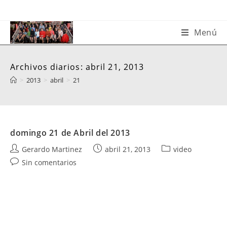
Saltar
al
contenido
Menú
Archivos diarios: abril 21, 2013
>
2013
>
abril
>
21
domingo 21 de Abril del 2013
Autor
Publicación
Categoría
Gerardo Martinez
abril 21, 2013
video
de
de
de
Comentarios
Sin comentarios
la
la
la
de
entrada:
entrada:
entrada:
la
entrada: