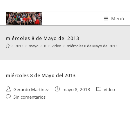
Saltar
al
contenido
Menú
miércoles 8 de Mayo del 2013
>
2013
>
mayo
>
8
>
video
>
miércoles 8 de Mayo del 2013
miércoles 8 de Mayo del 2013
Autor
Publicación
Categoría
Gerardo Martinez
mayo 8, 2013
video
de
de
de
Comentarios
Sin comentarios
la
la
la
de
entrada:
entrada:
entrada:
la
entrada: