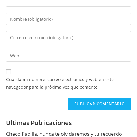
Introduce
tu
nombre
Introduce
o
tu
nombre
dirección
Introduce
de
de
la
usuario
correo
URL
para
electrónico
de
comentar
Guarda mi nombre, correo electrónico y web en este
para
tu
navegador para la próxima vez que comente.
comentar
web
(opcional)
Últimas Publicaciones
Checo Padilla, nunca te olvidaremos y tu recuerdo