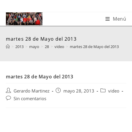
Saltar
al
contenido
Menú
martes 28 de Mayo del 2013
>
2013
>
mayo
>
28
>
video
>
martes 28 de Mayo del 2013
martes 28 de Mayo del 2013
Autor
Publicación
Categoría
Gerardo Martinez
mayo 28, 2013
video
de
de
de
Comentarios
Sin comentarios
la
la
la
de
entrada:
entrada:
entrada:
la
entrada: