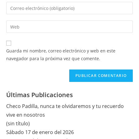
nombre
Introduce
o
tu
nombre
dirección
Introduce
de
de
la
usuario
correo
URL
para
electrónico
de
comentar
Guarda mi nombre, correo electrónico y web en este
para
tu
navegador para la próxima vez que comente.
comentar
web
(opcional)
Últimas Publicaciones
Checo Padilla, nunca te olvidaremos y tu recuerdo
vive en nosotros
(sin título)
Sábado 17 de enero del 2026