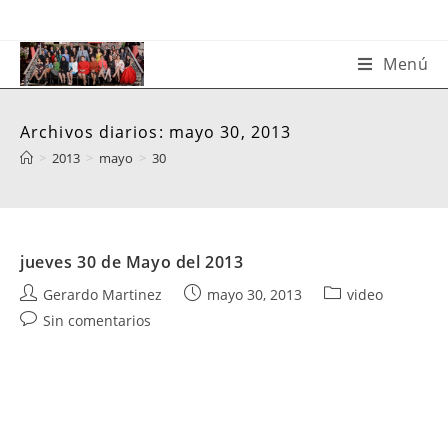
Saltar
al
contenido
Menú
Archivos diarios: mayo 30, 2013
>
2013
>
mayo
>
30
jueves 30 de Mayo del 2013
Autor
Publicación
Categoría
Gerardo Martinez
mayo 30, 2013
video
de
de
de
Comentarios
Sin comentarios
la
la
la
de
entrada:
entrada:
entrada:
la
entrada: