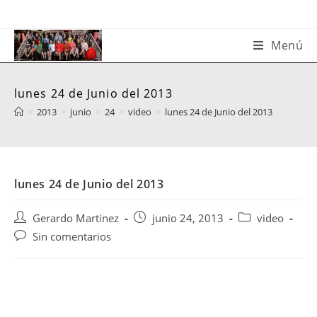
Saltar
al
contenido
Menú
lunes 24 de Junio del 2013
>
2013
>
junio
>
24
>
video
>
lunes 24 de Junio del 2013
lunes 24 de Junio del 2013
Autor
Publicación
Categoría
Gerardo Martinez
junio 24, 2013
video
de
de
de
Comentarios
Sin comentarios
la
la
la
de
entrada:
entrada:
entrada:
la
entrada: