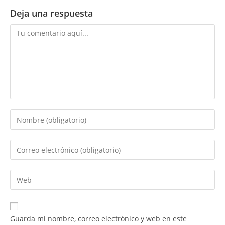
Deja una respuesta
Comentario
Introduce
tu
nombre
Introduce
o
tu
nombre
dirección
Introduce
de
de
la
usuario
correo
URL
para
electrónico
de
comentar
Guarda mi nombre, correo electrónico y web en este
para