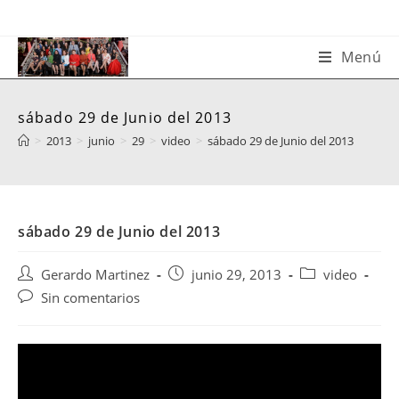
Saltar
al
contenido
Menú
sábado 29 de Junio del 2013
>
2013
>
junio
>
29
>
video
>
sábado 29 de Junio del 2013
sábado 29 de Junio del 2013
Autor
Publicación
Categoría
Gerardo Martinez
junio 29, 2013
video
de
de
de
Comentarios
Sin comentarios
la
la
la
de
entrada:
entrada:
entrada:
la
entrada: