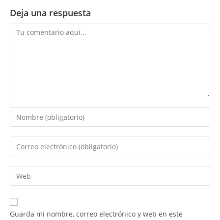
Deja una respuesta
Comentario
Introduce
tu
nombre
Introduce
o
tu
nombre
dirección
Introduce
de
de
la
usuario
correo
URL
para
electrónico
de
comentar
Guarda mi nombre, correo electrónico y web en este
para