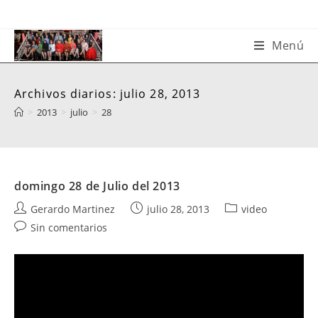
Saltar
al
contenido
Menú
Archivos diarios: julio 28, 2013
>
2013
>
julio
>
28
domingo 28 de Julio del 2013
Autor
Publicación
Categoría
Gerardo Martinez
julio 28, 2013
video
de
de
de
Comentarios
Sin comentarios
la
la
la
de
entrada:
entrada:
entrada:
la
entrada: