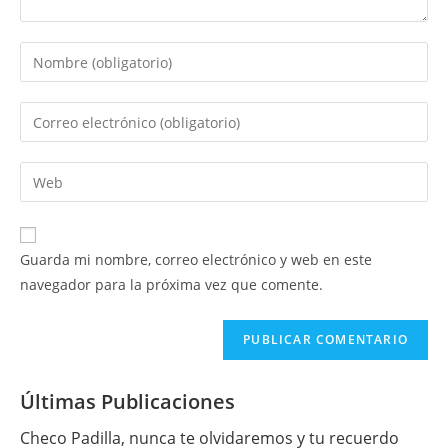
Introduce
tu
nombre
Introduce
o
tu
nombre
dirección
Introduce
de
de
la
usuario
correo
URL
para
electrónico
de
comentar
Guarda mi nombre, correo electrónico y web en este
para
tu
navegador para la próxima vez que comente.
comentar
web
(opcional)
Últimas Publicaciones
Checo Padilla, nunca te olvidaremos y tu recuerdo