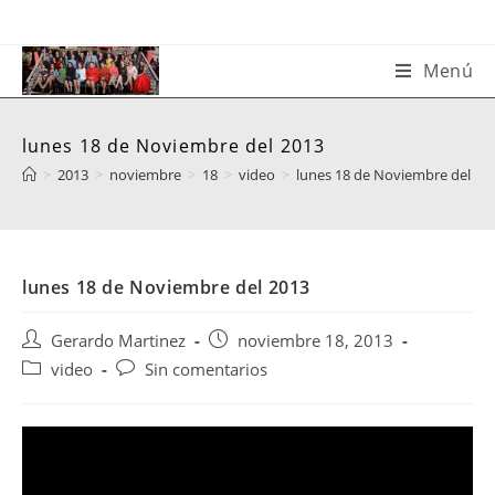
Saltar
al
contenido
Menú
lunes 18 de Noviembre del 2013
>
2013
>
noviembre
>
18
>
video
>
lunes 18 de Noviembre del 20
lunes 18 de Noviembre del 2013
Autor
Publicación
Gerardo Martinez
noviembre 18, 2013
de
de
Categoría
Comentarios
video
Sin comentarios
la
la
de
de
entrada:
entrada:
la
la
entrada:
entrada: