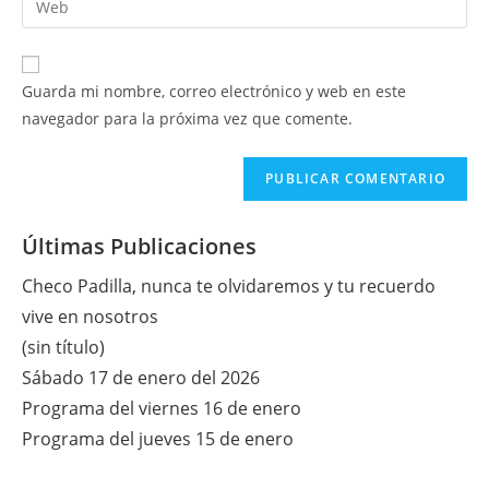
de
de
la
usuario
correo
URL
para
electrónico
de
comentar
Guarda mi nombre, correo electrónico y web en este
para
tu
navegador para la próxima vez que comente.
comentar
web
(opcional)
Últimas Publicaciones
Checo Padilla, nunca te olvidaremos y tu recuerdo
vive en nosotros
(sin título)
Sábado 17 de enero del 2026
Programa del viernes 16 de enero
Programa del jueves 15 de enero