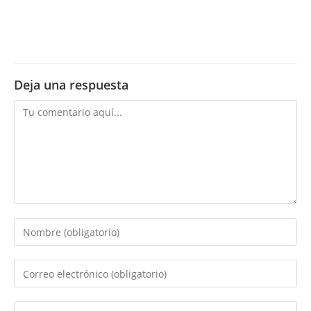
Deja una respuesta
Comentario
Introduce
tu
nombre
Introduce
o
tu
nombre
dirección
Introduce