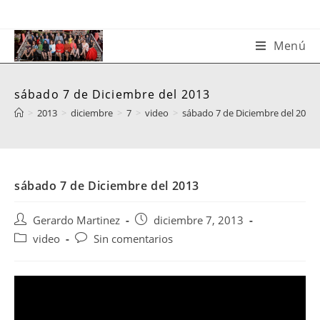
Saltar
al
contenido
Menú
sábado 7 de Diciembre del 2013
>
2013
>
diciembre
>
7
>
video
>
sábado 7 de Diciembre del 2013
sábado 7 de Diciembre del 2013
Autor
Publicación
Gerardo Martinez
diciembre 7, 2013
de
de
Categoría
Comentarios
video
Sin comentarios
la
la
de
de
entrada:
entrada:
la
la
entrada:
entrada: