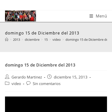
Saltar
al
contenido
Menú
domingo 15 de Diciembre del 2013
>
2013
>
diciembre
>
15
>
video
>
domingo 15 de Diciembre del 2
domingo 15 de Diciembre del 2013
Autor
Publicación
Gerardo Martinez
diciembre 15, 2013
de
de
Categoría
Comentarios
video
Sin comentarios
la
la
de
de
entrada:
entrada:
la
la
entrada:
entrada: