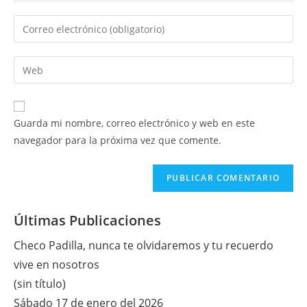
nombre
Introduce
o
tu
nombre
dirección
Introduce
de
de
la
usuario
correo
URL
para
electrónico
de
comentar
Guarda mi nombre, correo electrónico y web en este
para
tu
navegador para la próxima vez que comente.
comentar
web
(opcional)
Últimas Publicaciones
Checo Padilla, nunca te olvidaremos y tu recuerdo
vive en nosotros
(sin título)
Sábado 17 de enero del 2026