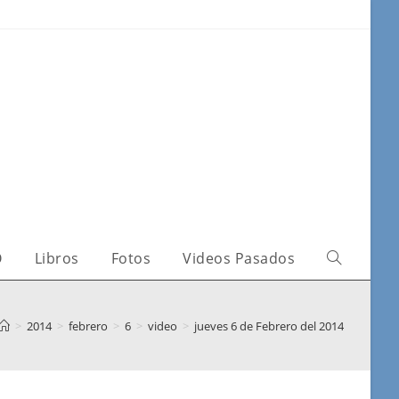
O
Libros
Fotos
Videos Pasados
>
2014
>
febrero
>
6
>
video
>
jueves 6 de Febrero del 2014