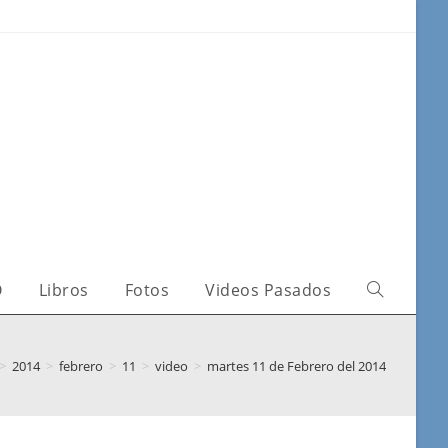
O
Libros
Fotos
Videos Pasados
>
2014
>
febrero
>
11
>
video
>
martes 11 de Febrero del 2014