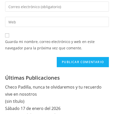
nombre
Introduce
o
tu
nombre
dirección
Introduce
de
de
la
usuario
correo
URL
para
electrónico
de
comentar
Guarda mi nombre, correo electrónico y web en este
para
tu
navegador para la próxima vez que comente.
comentar
web
(opcional)
Últimas Publicaciones
Checo Padilla, nunca te olvidaremos y tu recuerdo
vive en nosotros
(sin título)
Sábado 17 de enero del 2026