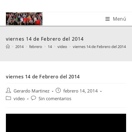
Saltar
al
contenido
Menú
viernes 14 de Febrero del 2014
>
2014
>
febrero
>
14
>
video
>
viernes 14 de Febrero del 2014
viernes 14 de Febrero del 2014
Autor
Publicación
Gerardo Martinez
febrero 14, 2014
de
de
Categoría
Comentarios
video
Sin comentarios
la
la
de
de
entrada:
entrada:
la
la
entrada:
entrada: