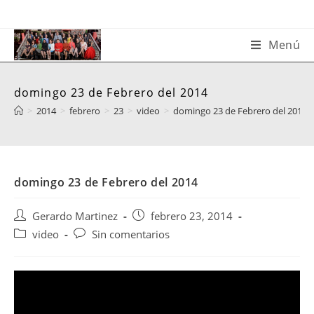
Saltar
al
contenido
Menú
domingo 23 de Febrero del 2014
>
2014
>
febrero
>
23
>
video
>
domingo 23 de Febrero del 2014
domingo 23 de Febrero del 2014
Autor
Publicación
Gerardo Martinez
febrero 23, 2014
de
de
Categoría
Comentarios
video
Sin comentarios
la
la
de
de
entrada:
entrada:
la
la
entrada:
entrada: