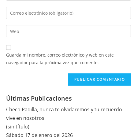
nombre
Introduce
o
tu
nombre
dirección
Introduce
de
de
la
usuario
correo
URL
para
electrónico
de
comentar
Guarda mi nombre, correo electrónico y web en este
para
tu
navegador para la próxima vez que comente.
comentar
web
(opcional)
Últimas Publicaciones
Checo Padilla, nunca te olvidaremos y tu recuerdo
vive en nosotros
(sin título)
Sábado 17 de enero del 2026