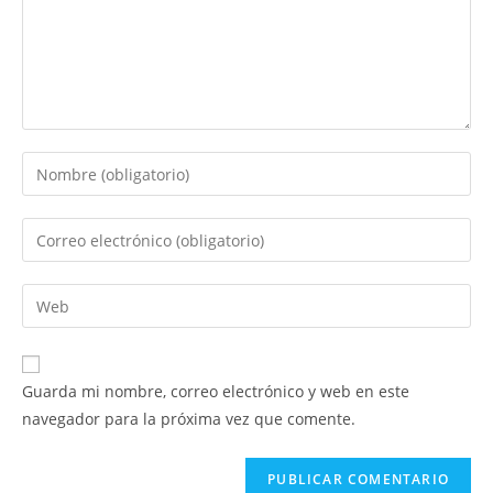
Introduce
tu
nombre
Introduce
o
tu
nombre
dirección
Introduce
de
de
la
usuario
correo
URL
para
electrónico
de
comentar
Guarda mi nombre, correo electrónico y web en este
para
tu
navegador para la próxima vez que comente.
comentar
web
(opcional)