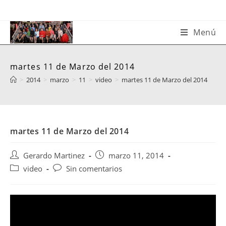
Saltar
al
contenido
Menú
martes 11 de Marzo del 2014
>
2014
>
marzo
>
11
>
video
>
martes 11 de Marzo del 2014
martes 11 de Marzo del 2014
Autor
Publicación
Gerardo Martinez
marzo 11, 2014
de
de
Categoría
Comentarios
video
Sin comentarios
la
la
de
de
entrada:
entrada:
la
la
entrada:
entrada: