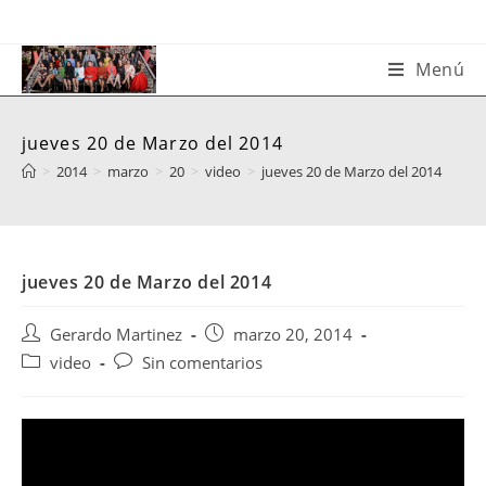
Saltar
al
contenido
Menú
jueves 20 de Marzo del 2014
>
2014
>
marzo
>
20
>
video
>
jueves 20 de Marzo del 2014
jueves 20 de Marzo del 2014
Autor
Publicación
Gerardo Martinez
marzo 20, 2014
de
de
Categoría
Comentarios
video
Sin comentarios
la
la
de
de
entrada:
entrada:
la
la
entrada:
entrada: