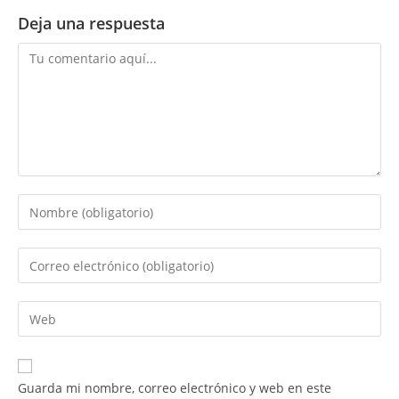
Deja una respuesta
Comentario
Introduce
tu
nombre
Introduce
o
tu
nombre
dirección
Introduce
de
de
la
usuario
correo
URL
para
electrónico
de
comentar
Guarda mi nombre, correo electrónico y web en este
para