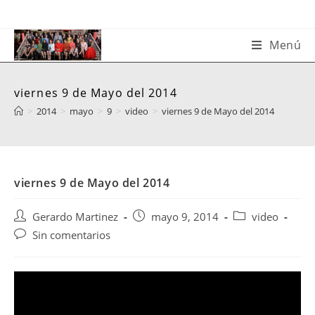
Saltar
al
contenido
Menú
viernes 9 de Mayo del 2014
>
2014
>
mayo
>
9
>
video
>
viernes 9 de Mayo del 2014
viernes 9 de Mayo del 2014
Autor
Publicación
Categoría
Gerardo Martinez
mayo 9, 2014
video
de
de
de
Comentarios
Sin comentarios
la
la
la
de
entrada:
entrada:
entrada:
la
entrada: