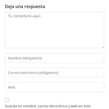
Deja una respuesta
Comentario
Introduce
tu
nombre
Introduce
o
tu
nombre
dirección
Introduce
de
de
la
usuario
correo
URL
para
electrónico
de
comentar
Guarda mi nombre, correo electrónico y web en este
para